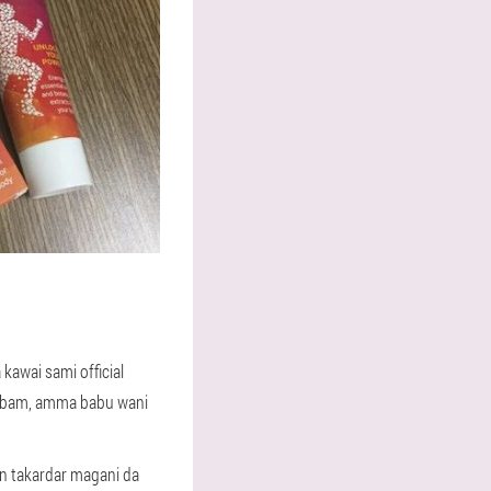
kawai sami official
 dabam, amma babu wani
un takardar magani da