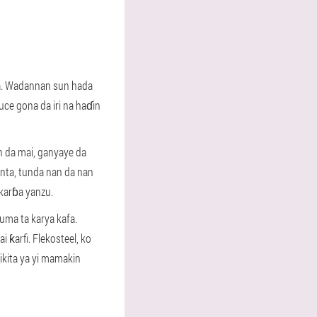
ya. Wadannan sun hada
uce gona da iri na haɗin
 da mai, ganyaye da
nta, tunda nan da nan
 karɓa yanzu.
kuma ta karya kafa.
 ƙarfi. Flekosteel, ko
likita ya yi mamakin