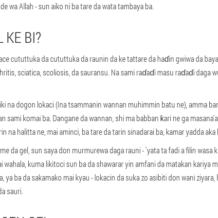
de wa Allah - sun aiko ni ba tare da wata tambaya ba.
 KE BI?
ace cututtuka da cututtuka da raunin da ke tattare da haɗin gwiwa da ba
ritis, sciatica, scoliosis, da sauransu. Na sami raɗaɗi masu raɗaɗi daga w
ciki na dogon lokaci (Ina tsammanin wannan muhimmin batu ne), amma ban
an sami komai ba. Dangane da wannan, shi ma babban ƙari ne ga masana'a
 na halitta ne, mai aminci, ba tare da tarin sinadarai ba, kamar yadda aka
me da gel, sun saya don murmurewa daga rauni - 'yata ta fadi a filin wasa 
wahala, kuma likitoci sun ba da shawarar yin amfani da matakan kariya mai
, ya ba da sakamako mai kyau - lokacin da suka zo asibiti don wani ziyara, 
da sauri.