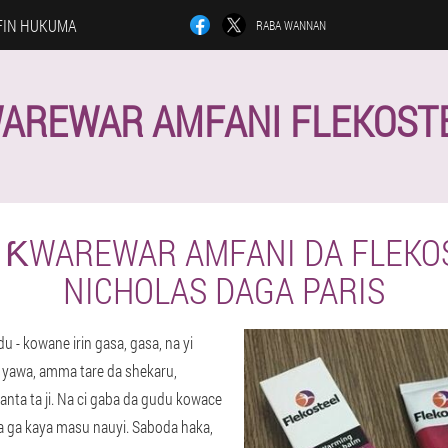
FIN HUKUMA
RABA WANNAN
AREWAR AMFANI FLEKOST
 ƘWAREWAR AMFANI DA FLEKO
NICHOLAS DAGA PARIS
du - kowane irin gasa, gasa, na yi
 yawa, amma tare da shekaru,
anta ta ji. Na ci gaba da gudu kowace
na ga kaya masu nauyi. Saboda haka,