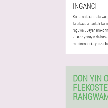
INGANCI
Ko da na fara shafa wa g
fara bace a hankali, ku
raguwa. . Bayan makonni
kula da yanayin da hank
mahimmanci a yanzu, har 
DON YIN 
FLEKOSTE
RANGWA