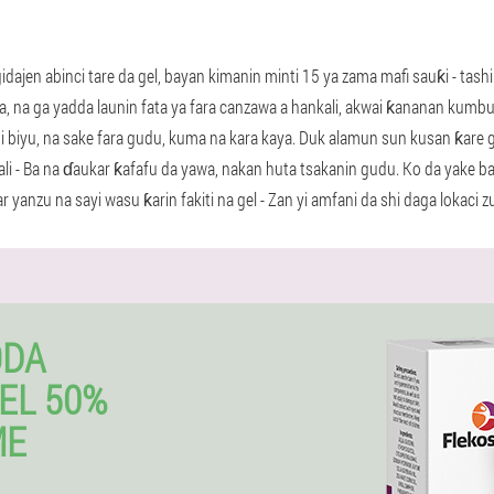
idajen abinci tare da gel, bayan kimanin minti 15 ya zama mafi sauƙi - tashi
ma, na ga yadda launin fata ya fara canzawa a hankali, akwai ƙananan kumbu
 biyu, na sake fara gudu, kuma na kara kaya. Duk alamun sun kusan ƙare
ali - Ba na ɗaukar ƙafafu da yawa, nakan huta tsakanin gudu. Ko da yake b
yanzu na sayi wasu ƙarin fakiti na gel - Zan yi amfani da shi daga lokaci z
ODA
EL 50%
ME