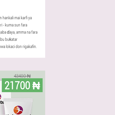
n hankali mai karfi ya
ri - kuma sun fara
 gaba ɗaya, amma na fara
abu buƙatar
uwa lokaci don rigakafin.
43400 ₦
21700 ₦