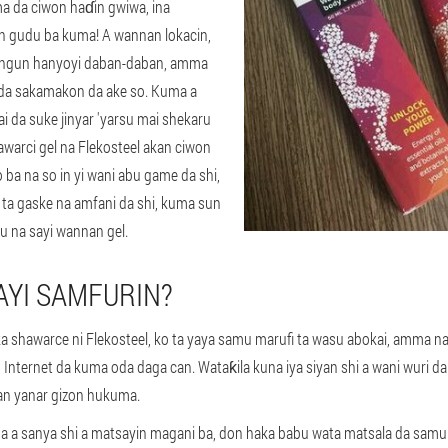
a da ciwon haɗin gwiwa, ina
in gudu ba kuma! A wannan lokacin,
ungun hanyoyi daban-daban, amma
da sakamakon da ake so. Kuma a
 da suke jinyar 'yarsu mai shekaru
warci gel na Flekosteel akan ciwon
 ba na so in yi wani abu game da shi,
a gaske na amfani da shi, kuma sun
u na sayi wannan gel.
SAYI SAMFURIN?
 shawarce ni Flekosteel, ko ta yaya samu marufi ta wasu abokai, amma na 
n Internet da kuma oda daga can. Wataƙila kuna iya siyan shi a wani wuri
dan yanar gizon hukuma.
ba a sanya shi a matsayin magani ba, don haka babu wata matsala da sam