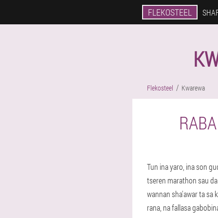
FLEKOSTEEL
SHA
KW
Flekosteel
Kwarewa
RABA
Tun ina yaro, ina son gu
tseren marathon sau da
wannan sha'awar ta sa k
rana, na fallasa gabobi