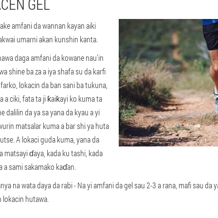
ACEN GEL
ake amfani da wannan kayan aiki
akwai umarni akan kunshin kanta.
nawa daga amfani da kowane nau'in
shine ba za a iya shafa su da karfi
n farko, lokacin da ban sani ba tukuna,
a ciki, fata ta ji ƙaiƙayi ko kuma ta
ne dalilin da ya sa yana da kyau a yi
wurin matsalar kuma a bar shi ya huta
 nutse. A lokaci guda kuma, yana da
 matsayi ɗaya, kada ku tashi, kada
za a sami sakamako kaɗan.
nya na wata daya da rabi - Na yi amfani da gel sau 2-3 a rana, mafi sau da y
 lokacin hutawa.