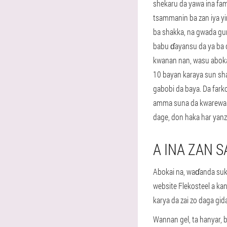
shekaru da yawa ina fam
tsammanin ba zan iya y
ba shakka, na gwada g
babu ɗayansu da ya ba 
kwanan nan, wasu abokai
10 bayan karaya sun sha
gabobi da baya. Da farko
amma suna da kwarewa t
dage, don haka har yanz
A INA ZAN 
Abokai na, waɗanda suka
website Flekosteel a ka
karya da zai zo daga gi
Wannan gel, ta hanyar, 