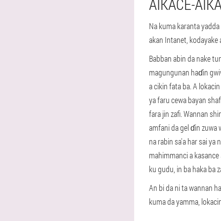
AIKACE-AIK
Na kuma karanta yadda 
akan Intanet, kodayake 
Babban abin da nake tu
magungunan haɗin gwiwa 
a cikin fata ba. A lokaci
ya faru cewa bayan shafa 
fara jin zafi. Wannan shi
amfani da gel ɗin zuwa 
na rabin sa'a har sai ya
mahimmanci a kasance a
ku gudu, in ba haka ba 
An bi da ni ta wannan ha
kuma da yamma, lokacin