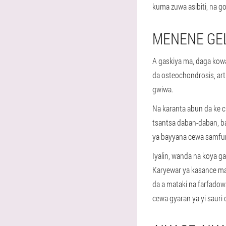
kuma zuwa asibiti, na go
MENENE GEL
A gaskiya ma, daga kow
da osteochondrosis, arth
gwiwa.
Na karanta abun da ke 
tsantsa daban-daban, b
ya bayyana cewa samfurin
Iyalin, wanda na koya ga
Karyewar ya kasance mai 
da a mataki na farfadowa
cewa gyaran ya yi sauri 